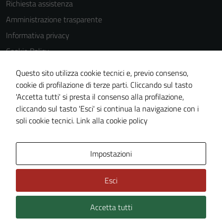
Richiesta assistenza
Questi cookie
Amministrazione trasparente
non raccolgono
Informativa privacy
informazioni
personali.
Cookie Policy
Note legali
Questo sito utilizza cookie tecnici e, previo consenso,
Dichiarazione di accessibilità
cookie di profilazione di terze parti. Cliccando sul tasto
'Accetta tutti' si presta il consenso alla profilazione,
Obiettivi di accessibilità
cliccando sul tasto 'Esci' si continua la navigazione con i
Piano di miglioramento del sito
soli cookie tecnici.
Link alla cookie policy
Area Privata
Impostazioni
Esci
Accetta tutti
Credits: ©
Technical Design s.r.l.