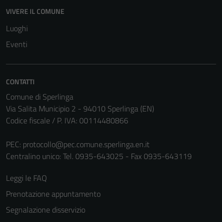
VIVERE IL COMUNE
Luoghi
Eventi
CONTATTI
Comune di Sperlinga
Via Salita Municipio 2 - 94010 Sperlinga (EN)
Codice fiscale / P. IVA: 00114480866
Tecnici
Questi cookie
PEC:
protocollo@pec.comune.sperlinga.en.it
sono necessari
Centralino unico: Tel. 0935-643025 - Fax 0935-643119
per il
funzionamento
Leggi le FAQ
del sito e non
Prenotazione appuntamento
possono
Segnalazione disservizio
essere
disabilitati.