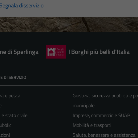
Segnala disservizio
e di Sperlinga
I Borghi più belli d'Italia
E DI SERVIZIO
ra e pesca
Giustizia, sicurezza pubblica e po
e
municipale
e stato civile
Imprese, commercio e SUAP
ubblici
Mobilità e trasporti
zioni
Salute, benessere e assistenza