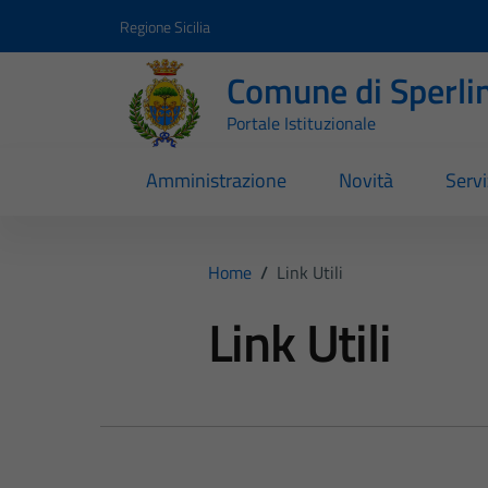
Vai ai contenuti
Vai al footer
Regione Sicilia
Comune di Sperli
Portale Istituzionale
Amministrazione
Novità
Servi
Home
/
Link Utili
Link Utili