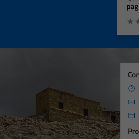
pag
Valut
Va
Con
Pro