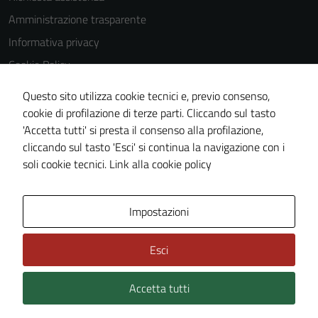
Tecnici
Amministrazione trasparente
Questi cookie
Informativa privacy
sono necessari
Cookie Policy
per il
funzionamento
Note legali
Questo sito utilizza cookie tecnici e, previo consenso,
del sito e non
Dichiarazione di accessibilità
cookie di profilazione di terze parti. Cliccando sul tasto
possono
'Accetta tutti' si presta il consenso alla profilazione,
Obiettivi di accessibilità
essere
cliccando sul tasto 'Esci' si continua la navigazione con i
disabilitati.
Piano di miglioramento del sito
soli cookie tecnici.
Link alla cookie policy
Questi cookie
non raccolgono
informazioni
Area Privata
Impostazioni
personali.
Esci
Accetta tutti
Credits: ©
Technical Design s.r.l.