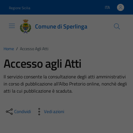
Vai ai contenuti
Vai al footer
ITA
Regione Sicilia
Lingua attiva:
Comune di Sperlinga
Home
/
Accesso Agli Atti
Accesso agli Atti
Il servizio consente la consultazione degli atti amministrativi
in corso di pubblicazione all'Albo Pretorio online, nonchè degli
atti la cui pubblicazione è scaduta.
Condividi
Vedi azioni