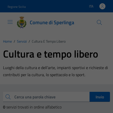
Vai ai contenuti
Vai al footer
ITA
Regione Sicilia
Lingua attiva:
Comune di Sperlinga
Home
/
Servizi
/
Cultura E Tempo Libero
Cultura e tempo libero
Luoghi della cultura e dell’arte, impianti sportivi e richieste di
contributi per la cultura, lo spettacolo e lo sport.
Esplora tutti i servizi
Cerca una parola chiave
Invio
0
servizi trovati in ordine alfabetico