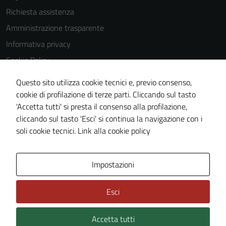
Richiesta assistenza
Amministrazione trasparente
Informativa privacy
Cookie Policy
Note legali
Questo sito utilizza cookie tecnici e, previo consenso,
Dichiarazione di accessibilità
cookie di profilazione di terze parti. Cliccando sul tasto
'Accetta tutti' si presta il consenso alla profilazione,
Obiettivi di accessibilità
cliccando sul tasto 'Esci' si continua la navigazione con i
Piano di miglioramento del sito
soli cookie tecnici.
Link alla cookie policy
Tecnici
Questi cookie
sono necessari
Area Privata
Impostazioni
per il
funzionamento
Esci
del sito e non
possono
essere
Accetta tutti
Credits: ©
Technical Design s.r.l.