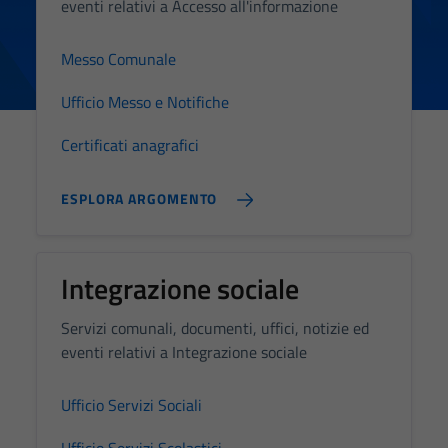
eventi relativi a Accesso all'informazione
Messo Comunale
Ufficio Messo e Notifiche
Certificati anagrafici
Tecnici
Questi cookie
ESPLORA ARGOMENTO
sono necessari
per il
funzionamento
del sito e non
Integrazione sociale
possono
essere
Servizi comunali, documenti, uffici, notizie ed
disabilitati.
eventi relativi a Integrazione sociale
Questi cookie
non raccolgono
Ufficio Servizi Sociali
informazioni
personali.
Ufficio Servizi Scolastici