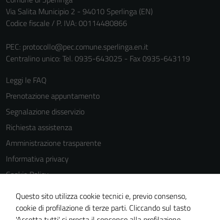
Via Salita Municipio 2 - 94010 Sperlinga (EN)
Codice fiscale / P. IVA: 00114480866
PEC:
protocollo@pec.comune.sperlinga.en.it
Centralino unico: Tel. 0935-643025 - Fax 0935-643119
Leggi le FAQ
Prenotazione appuntamento
Segnalazione disservizio
Richiesta assistenza
Amministrazione trasparente
Informativa privacy
Cookie Policy
Note legali
Questo sito utilizza cookie tecnici e, previo consenso,
Dichiarazione di accessibilità
cookie di profilazione di terze parti. Cliccando sul tasto
'Accetta tutti' si presta il consenso alla profilazione,