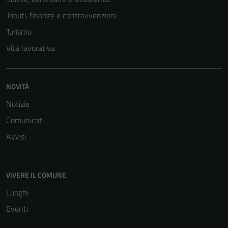
Tributi, finanze e contravvenzioni
Turismo
Vita lavorativa
NOVITÀ
Tecnici
Notizie
Questi cookie
Comunicati
sono necessari
per il
Avvisi
funzionamento
del sito e non
possono
VIVERE IL COMUNE
essere
Luoghi
disabilitati.
Questi cookie
Eventi
non raccolgono