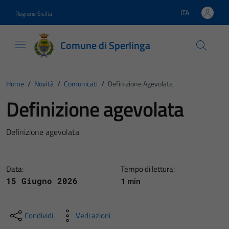
Vai ai contenuti
Vai al footer
ITA
Regione Sicilia
Lingua attiva:
Comune di Sperlinga
Home
/
Novità
/
Comunicati
/
Definizione Agevolata
Definizione agevolata
Definizione agevolata
Data:
Tempo di lettura:
1 min
15 Giugno 2026
Condividi
Vedi azioni