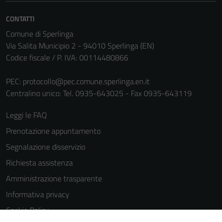
informazioni
personali.
CONTATTI
Comune di Sperlinga
Via Salita Municipio 2 - 94010 Sperlinga (EN)
Codice fiscale / P. IVA: 00114480866
PEC:
protocollo@pec.comune.sperlinga.en.it
Centralino unico: Tel. 0935-643025 - Fax 0935-643119
Leggi le FAQ
Prenotazione appuntamento
Segnalazione disservizio
Richiesta assistenza
Amministrazione trasparente
Informativa privacy
Cookie Policy