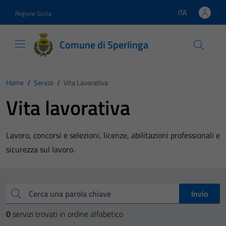
Vai ai contenuti
Vai al footer
ITA
Regione Sicilia
Lingua attiva:
Comune di Sperlinga
Home
/
Servizi
/
Vita Lavorativa
Vita lavorativa
Lavoro, concorsi e selezioni, licenze, abilitazioni professionali e
sicurezza sul lavoro.
Esplora tutti i servizi
Cerca una parola chiave
Invio
0
servizi trovati in ordine alfabetico