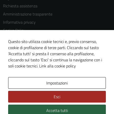
Richiesta assistenza
Amministrazione trasparente
Informativa privacy
Cookie Policy
Note legali
Questo sito utilizza cookie tecnici e, previo consenso,
Dichiarazione di accessibilità
cookie di profilazione di terze parti. Cliccando sul tasto
'Accetta tutti' si presta il consenso alla profilazione,
Obiettivi di accessibilità
cliccando sul tasto 'Esci' si continua la navigazione con i
Piano di miglioramento del sito
soli cookie tecnici.
Link alla cookie policy
Tecnici
Questi cookie
sono necessari
Area Privata
Impostazioni
per il
funzionamento
Esci
del sito e non
possono
essere
Accetta tutti
Credits: ©
Technical Design s.r.l.