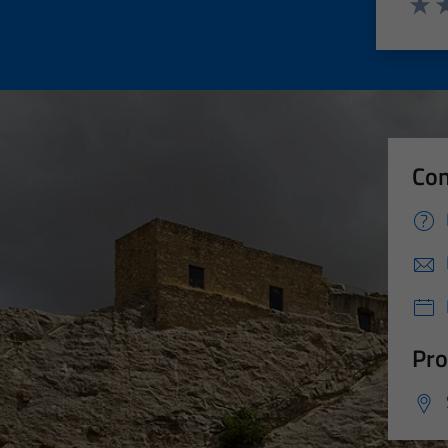
Valut
Va
Con
Pro