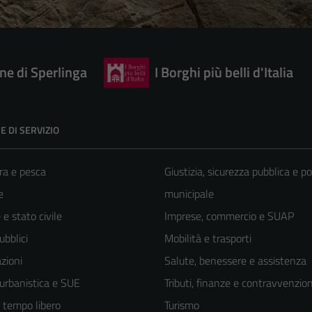
e di Sperlinga
I Borghi più belli d'Italia
E DI SERVIZIO
ra e pesca
Giustizia, sicurezza pubblica e po
e
municipale
e stato civile
Imprese, commercio e SUAP
ubblici
Mobilità e trasporti
zioni
Salute, benessere e assistenza
 urbanistica e SUE
Tributi, finanze e contravvenzion
e tempo libero
Turismo