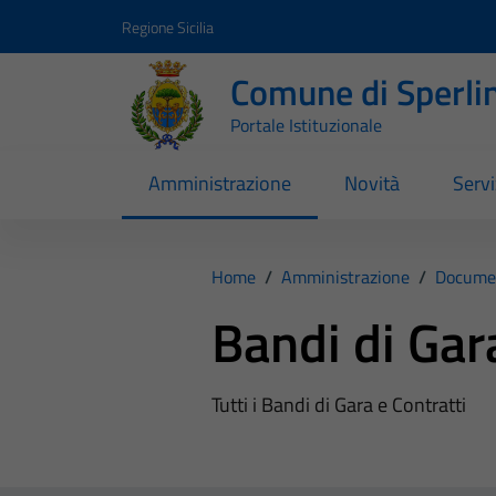
Vai ai contenuti
Vai al footer
Regione Sicilia
Comune di Sperli
Portale Istituzionale
Amministrazione
Novità
Servi
Home
/
Amministrazione
/
Documen
Bandi di Gar
Tutti i Bandi di Gara e Contratti