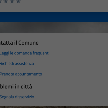
a 1 stelle su 5
luta 2 stelle su 5
Valuta 3 stelle su 5
Valuta 4 stelle su 5
Valuta 5 stelle su 5
tatta il Comune
Leggi le domande frequenti
Richiedi assistenza
Prenota appuntamento
blemi in città
Segnala disservizio