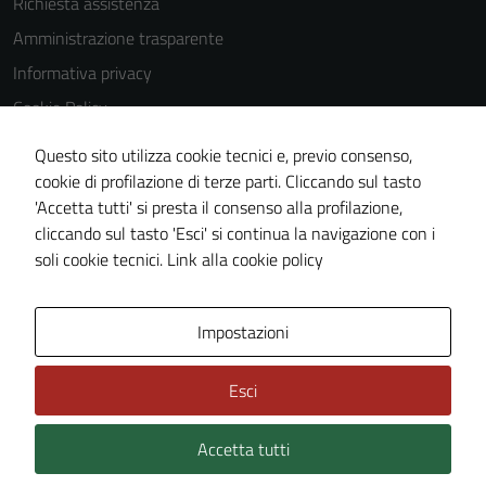
Richiesta assistenza
Amministrazione trasparente
Informativa privacy
Cookie Policy
Note legali
Questo sito utilizza cookie tecnici e, previo consenso,
Dichiarazione di accessibilità
cookie di profilazione di terze parti. Cliccando sul tasto
'Accetta tutti' si presta il consenso alla profilazione,
Obiettivi di accessibilità
cliccando sul tasto 'Esci' si continua la navigazione con i
Piano di miglioramento del sito
soli cookie tecnici.
Link alla cookie policy
Area Privata
Impostazioni
Esci
Accetta tutti
Credits: ©
Technical Design s.r.l.