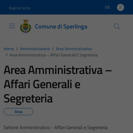
Vai ai contenuti
Vai al footer
ITA
Regione Sicilia
Lingua attiva:
Comune di Sperlinga
Home
/
Amministrazione
/
Aree Amministrative
/
Area Amministrativa – Affari Generali E Segreteria
Area Amministrativa –
Affari Generali e
Segreteria
Area
Settore Amministrativo - Affari Generali e Segreteria