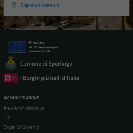
Segnala disservizio
Tecnici
Questi cookie
sono necessari
per il
funzionamento
del sito e non
possono
essere
Comune di Sperlinga
disabilitati.
Questi cookie
I Borghi più belli d'Italia
non raccolgono
informazioni
personali.
AMMINISTRAZIONE
Aree Amministrative
Uffici
Organi di Governo