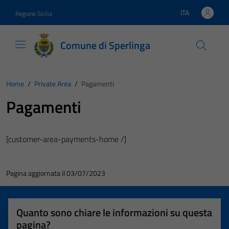
Vai ai contenuti
Vai al footer
ITA
Regione Sicilia
Lingua attiva:
Comune di Sperlinga
Home
/
Private Area
/
Pagamenti
Pagamenti
[customer-area-payments-home /]
Pagina aggiornata il 03/07/2023
Quanto sono chiare le informazioni su questa
pagina?