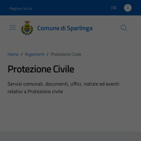
Vai ai contenuti
Vai al footer
ITA
Regione Sicilia
Lingua attiva:
Comune di Sperlinga
Home
/
Argomenti
/
Protezione Civile
Protezione Civile
Dettagli dell'argomento
Servizi comunali, documenti, uffici, notizie ed eventi
relativi a Protezione civile