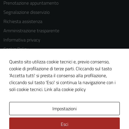
Prenotazione appuntamento
Segnalazione disservizio
Tecnici
Richiesta assistenza
Questi cookie
Amministrazione trasparente
sono necessari
per il
Informativa privacy
funzionamento
Cookie Policy
del sito e non
Note legali
possono
Questo sito utilizza cookie tecnici e, previo consenso,
essere
Dichiarazione di accessibilità
cookie di profilazione di terze parti. Cliccando sul tasto
disabilitati.
'Accetta tutti' si presta il consenso alla profilazione,
Obiettivi di accessibilità
Questi cookie
cliccando sul tasto 'Esci' si continua la navigazione con i
Piano di miglioramento del sito
non raccolgono
soli cookie tecnici.
Link alla cookie policy
informazioni
personali.
Area Privata
Impostazioni
Esci