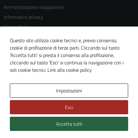
Amministrazione trasparente
Informativa privacy
Cookie Policy
Note legali
Questo sito utilizza cookie tecnici e, previo consenso,
Dichiarazione di accessibilità
cookie di profilazione di terze parti. Cliccando sul tasto
'Accetta tutti' si presta il consenso alla profilazione,
Obiettivi di accessibilità
cliccando sul tasto 'Esci' si continua la navigazione con i
Piano di miglioramento del sito
soli cookie tecnici.
Link alla cookie policy
Tecnici
Questi cookie
Area Privata
Impostazioni
sono necessari
per il
funzionamento
Esci
del sito e non
possono
Accetta tutti
Credits: ©
Technical Design s.r.l.
essere
disabilitati.