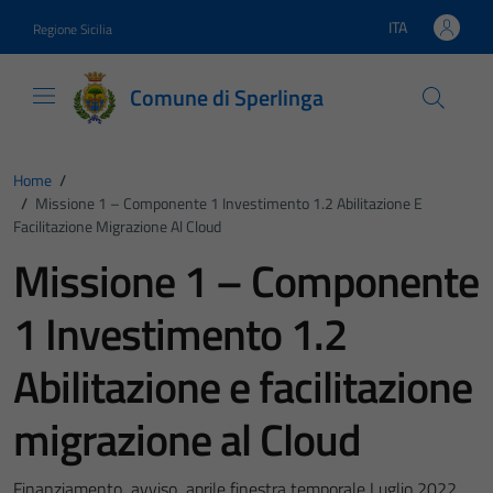
Vai ai contenuti
Vai al footer
ITA
Regione Sicilia
Lingua attiva:
Comune di Sperlinga
Home
/
/
Missione 1 – Componente 1 Investimento 1.2 Abilitazione E
Facilitazione Migrazione Al Cloud
Missione 1 – Componente
1 Investimento 1.2
Abilitazione e facilitazione
migrazione al Cloud
Finanziamento avviso aprile finestra temporale Luglio 2022.