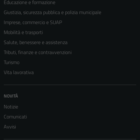
Educazione e formazione
Giustizia, sicurezza pubblica e polizia municipale
Imprese, commercio e SUAP
Mobilità e trasporti
Salute, benessere e assistenza
Tributi, finanze e contravvenzioni
Turismo
Vita lavorativa
Tecnici
Questi cookie
NOVITÀ
sono necessari
per il
Notizie
funzionamento
Comunicati
del sito e non
possono
Avvisi
essere