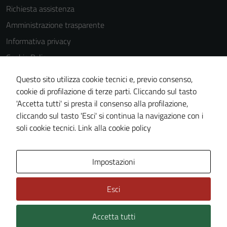
Richiesta assistenza
Amministrazione trasparente
Informativa privacy
Cookie Policy
Note legali
Questo sito utilizza cookie tecnici e, previo consenso,
Dichiarazione di accessibilità
cookie di profilazione di terze parti. Cliccando sul tasto
'Accetta tutti' si presta il consenso alla profilazione,
Obiettivi di accessibilità
cliccando sul tasto 'Esci' si continua la navigazione con i
Piano di miglioramento del sito
soli cookie tecnici.
Link alla cookie policy
Area Privata
Impostazioni
Esci
Accetta tutti
Credits: ©
Technical Design s.r.l.