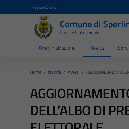
Vai ai contenuti
Vai al footer
Regione Sicilia
Comune di Sperli
Portale Istituzionale
Amministrazione
Novità
Servi
Home
/
Novità
/
Avvisi
/
AGGIORNAMENTO ANN
AGGIORNAMENT
DELL’ALBO DI PR
ELETTORALE