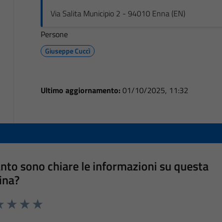
Via Salita Municipio 2 - 94010 Enna (EN)
Persone
Giuseppe Cuccì
Ultimo aggiornamento:
01/10/2025, 11:32
nto sono chiare le informazioni su questa
ina?
a 1 stelle su 5
luta 2 stelle su 5
Valuta 3 stelle su 5
Valuta 4 stelle su 5
Valuta 5 stelle su 5