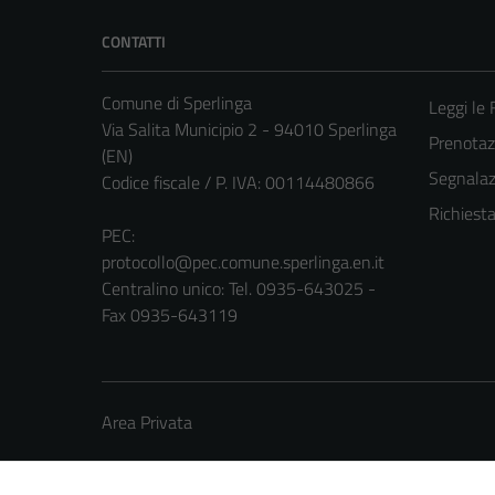
CONTATTI
Comune di Sperlinga
Leggi le
Via Salita Municipio 2 - 94010 Sperlinga
Prenota
(EN)
Segnalazi
Codice fiscale / P. IVA: 00114480866
Richiest
PEC:
protocollo@pec.comune.sperlinga.en.it
Centralino unico: Tel. 0935-643025 -
Fax 0935-643119
Area Privata