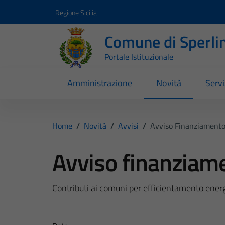
Vai ai contenuti
Vai al footer
Regione Sicilia
Comune di Sperli
Portale Istituzionale
Amministrazione
Novità
Servi
Home
/
Novità
/
Avvisi
/
Avviso Finanziament
Avviso finanziam
Contributi ai comuni per efficientamento ener