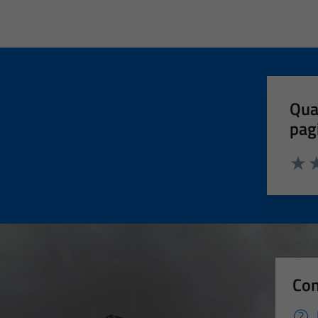
Qua
pag
Valut
Va
Con