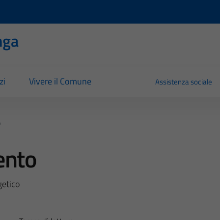
nga
zi
Vivere il Comune
Assistenza sociale
o
ento
getico