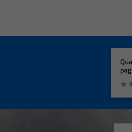
Qua
pag
Valut
Va