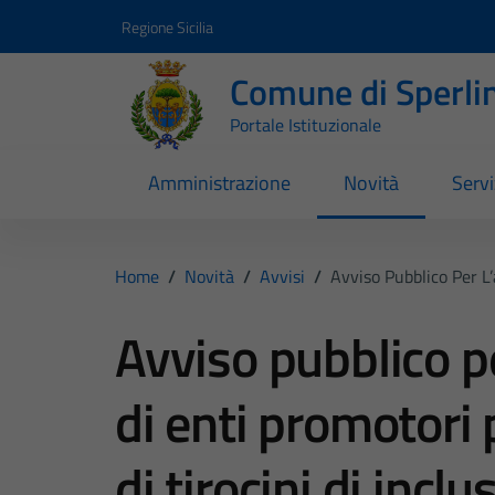
Vai ai contenuti
Vai al footer
Regione Sicilia
Comune di Sperli
Portale Istituzionale
Amministrazione
Novità
Servi
Home
/
Novità
/
Avvisi
/
Avviso Pubblico Per L’
Avviso pubblico p
di enti promotori 
di tirocini di incl