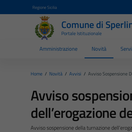
Vai ai contenuti
Vai al footer
Regione Sicilia
Comune di Sperli
Portale Istituzionale
Amministrazione
Novità
Servi
Home
/
Novità
/
Avvisi
/
Avviso Sospensione De
Avviso sospension
dell’erogazione de
Avviso sospensione della turnazione dell’eroga