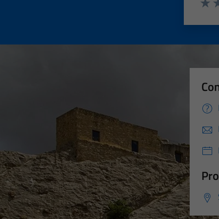
Valut
Va
Con
Pro