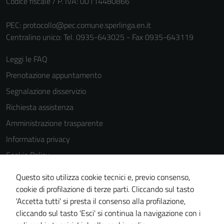
Codice fiscale / P. IVA: 00114480866
funzionamento
del sito e non
PEC:
protocollo@pec.comune.sperlinga.en.it
possono
Centralino unico: Tel. 0935-643025 - Fax 0935-643119
essere
disabilitati.
Leggi le FAQ
Questi cookie
Prenotazione appuntamento
non raccolgono
informazioni
Segnalazione disservizio
personali.
Richiesta assistenza
Amministrazione trasparente
Informativa privacy
Cookie Policy
Note legali
Questo sito utilizza cookie tecnici e, previo consenso,
Dichiarazione di accessibilità
cookie di profilazione di terze parti. Cliccando sul tasto
'Accetta tutti' si presta il consenso alla profilazione,
Obiettivi di accessibilità
cliccando sul tasto 'Esci' si continua la navigazione con i
Piano di miglioramento del sito