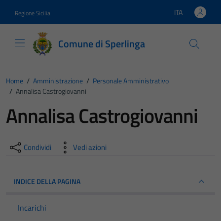
Vai ai contenuti
Vai al footer
ITA
Regione Sicilia
Lingua attiva:
Comune di Sperlinga
Home
/
Amministrazione
/
Personale Amministrativo
/
Annalisa Castrogiovanni
Annalisa Castrogiovanni
Condividi
Vedi azioni
INDICE DELLA PAGINA
Incarichi