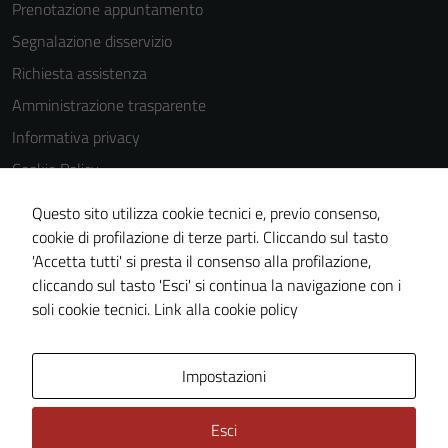
Prenotazione appuntamento
Segnalazione disservizio
Tecnici
Richiesta assistenza
Questi cookie
Amministrazione trasparente
sono necessari
per il
Informativa privacy
funzionamento
Cookie Policy
del sito e non
Note legali
possono
Questo sito utilizza cookie tecnici e, previo consenso,
essere
Dichiarazione di accessibilità
cookie di profilazione di terze parti. Cliccando sul tasto
disabilitati.
'Accetta tutti' si presta il consenso alla profilazione,
Obiettivi di accessibilità
Questi cookie
cliccando sul tasto 'Esci' si continua la navigazione con i
Piano di miglioramento del sito
non raccolgono
soli cookie tecnici.
Link alla cookie policy
informazioni
personali.
Area Privata
Impostazioni
Esci