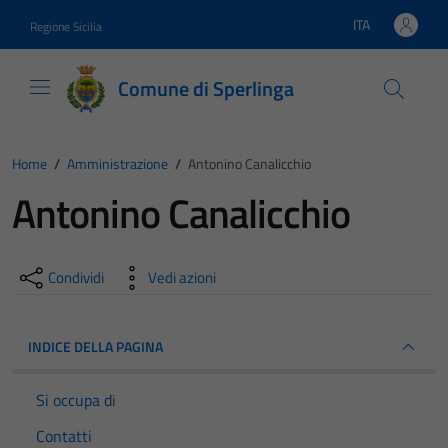
Vai ai contenuti
Vai al footer
ITA
Regione Sicilia
Lingua attiva:
Comune di Sperlinga
Home
/
Amministrazione
/
Antonino Canalicchio
Antonino Canalicchio
Condividi
Vedi azioni
INDICE DELLA PAGINA
Si occupa di
Contatti