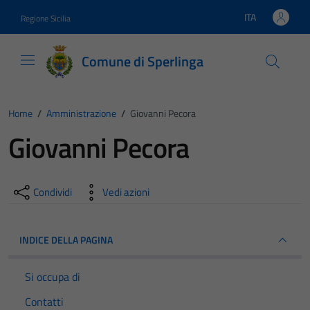
Vai ai contenuti
Vai al footer
ITA
Regione Sicilia
Lingua attiva:
Comune di Sperlinga
Home
/
Amministrazione
/
Giovanni Pecora
Giovanni Pecora
Condividi
Vedi azioni
INDICE DELLA PAGINA
Si occupa di
Contatti