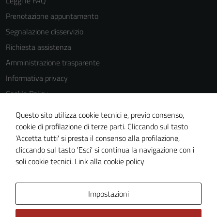
Leggi le FAQ
Prenotazione appuntamento
Segnalazione disservizio
Tecnici
Richiesta assistenza
Questi cookie
sono necessari
Amministrazione trasparente
per il
Informativa privacy
funzionamento
Cookie Policy
del sito e non
possono
Note legali
Questo sito utilizza cookie tecnici e, previo consenso,
essere
Dichiarazione di accessibilità
cookie di profilazione di terze parti. Cliccando sul tasto
disabilitati.
'Accetta tutti' si presta il consenso alla profilazione,
Obiettivi di accessibilità
Questi cookie
cliccando sul tasto 'Esci' si continua la navigazione con i
non raccolgono
Piano di miglioramento del sito
soli cookie tecnici.
Link alla cookie policy
informazioni
personali.
Area Privata
Impostazioni