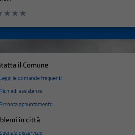
a 1 stelle su 5
luta 2 stelle su 5
Valuta 3 stelle su 5
Valuta 4 stelle su 5
Valuta 5 stelle su 5
tatta il Comune
Leggi le domande frequenti
Richiedi assistenza
Prenota appuntamento
blemi in città
Segnala disservizio