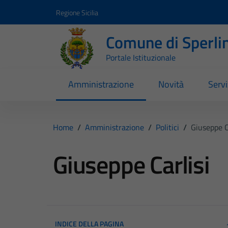
Vai ai contenuti
Vai al footer
Regione Sicilia
Comune di Sperli
Portale Istituzionale
Amministrazione
Novità
Servi
Home
/
Amministrazione
/
Politici
/
Giuseppe C
Giuseppe Carlisi
INDICE DELLA PAGINA