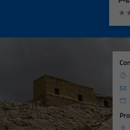
Valut
Va
Con
Pro