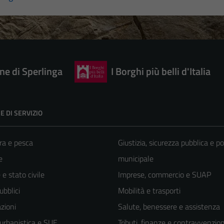
e di Sperlinga
I Borghi più belli d'Italia
E DI SERVIZIO
ra e pesca
Giustizia, sicurezza pubblica e po
e
municipale
e stato civile
Imprese, commercio e SUAP
ubblici
Mobilità e trasporti
zioni
Salute, benessere e assistenza
 urbanistica e SUE
Tributi, finanze e contravvenzion