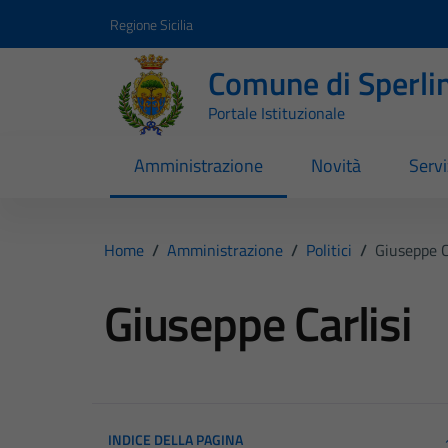
Vai ai contenuti
Vai al footer
Regione Sicilia
Comune di Sperli
Portale Istituzionale
Amministrazione
Novità
Servi
Home
/
Amministrazione
/
Politici
/
Giuseppe C
Giuseppe Carlisi
INDICE DELLA PAGINA