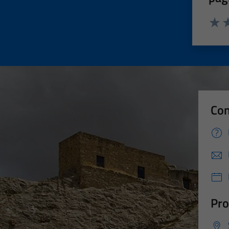
Valut
Va
Con
Pro