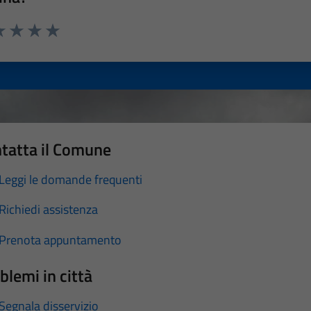
a 1 stelle su 5
luta 2 stelle su 5
Valuta 3 stelle su 5
Valuta 4 stelle su 5
Valuta 5 stelle su 5
tatta il Comune
Leggi le domande frequenti
Richiedi assistenza
Prenota appuntamento
blemi in città
Segnala disservizio