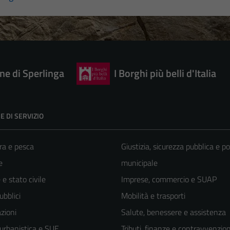
e di Sperlinga
I Borghi più belli d'Italia
E DI SERVIZIO
ra e pesca
Giustizia, sicurezza pubblica e po
e
municipale
e stato civile
Imprese, commercio e SUAP
ubblici
Mobilità e trasporti
zioni
Salute, benessere e assistenza
 urbanistica e SUE
Tributi, finanze e contravvenzion