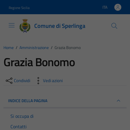
Vai ai contenuti
Vai al footer
ITA
Regione Sicilia
Lingua attiva:
Comune di Sperlinga
Home
/
Amministrazione
/
Grazia Bonomo
Grazia Bonomo
Condividi
Vedi azioni
INDICE DELLA PAGINA
Si occupa di
Contatti