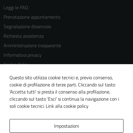
Leggi le FAQ
Prenotazione appuntamento
Tecnici
Segnalazione disservizio
Questi cookie
Richiesta assistenza
sono necessari
Amministrazione trasparente
per il
funzionamento
Informativa privacy
del sito e non
Cookie Policy
possono
Note legali
essere
Questo sito utilizza cookie tecnici e, previo consenso,
disabilitati.
Dichiarazione di accessibilità
cookie di profilazione di terze parti. Cliccando sul tasto
Questi cookie
'Accetta tutti' si presta il consenso alla profilazione,
Obiettivi di accessibilità
non raccolgono
cliccando sul tasto 'Esci' si continua la navigazione con i
Piano di miglioramento del sito
informazioni
soli cookie tecnici.
Link alla cookie policy
personali.
Area Privata
Impostazioni