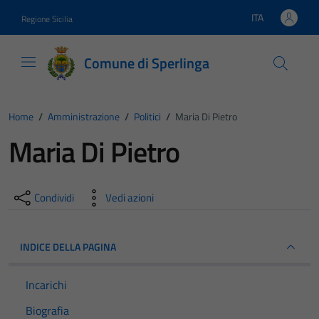
Vai ai contenuti
Vai al footer
ITA
Regione Sicilia
Lingua attiva:
Comune di Sperlinga
Home
/
Amministrazione
/
Politici
/
Maria Di Pietro
Maria Di Pietro
Condividi
Vedi azioni
INDICE DELLA PAGINA
Incarichi
Biografia