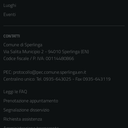
Luoghi
Eventi
CONTATTI
Comune di Sperlinga
Via Salita Municipio 2 - 94010 Sperlinga (EN)
Codice fiscale / P. IVA: 00114480866
Tecnici
PEC:
protocollo@pec.comune.sperlinga.en.it
Questi cookie
Centralino unico: Tel. 0935-643025 - Fax 0935-643119
sono necessari
per il
Leggi le FAQ
funzionamento
Prenotazione appuntamento
del sito e non
possono
Segnalazione disservizio
essere
Richiesta assistenza
disabilitati.