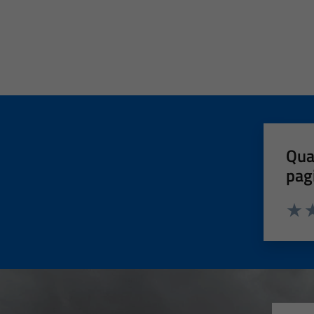
Qua
pag
Valut
Va