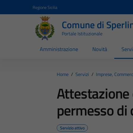
Vai ai contenuti
Vai al footer
Regione Sicilia
Comune di Sperli
Portale Istituzionale
Amministrazione
Novità
Servi
Home
/
Servizi
/
Imprese, Commerc
Attestazione
permesso di 
Servizio attivo