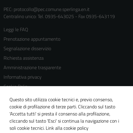
PEC:
protocollo@pec.comune.sperlinga.en.it
Centralino unico: Tel. 0935-643025 - Fax 0935-643119
Leggi le FAQ
Prenotazione appuntamento
Segnalazione disservizio
Richiesta assistenza
Amministrazione trasparente
Informativa privacy
Cookie Policy
Note legali
Questo sito utilizza cookie tecnici e, previo consenso,
Dichiarazione di accessibilità
cookie di profilazione di terze parti. Cliccando sul tasto
'Accetta tutti' si presta il consenso alla profilazione,
Obiettivi di accessibilità
cliccando sul tasto 'Esci' si continua la navigazione con i
Piano di miglioramento del sito
soli cookie tecnici.
Link alla cookie policy