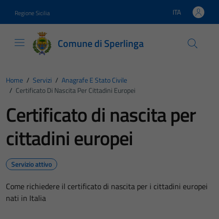
Vai ai contenuti
Vai al footer
ITA
Regione Sicilia
Lingua attiva:
Comune di Sperlinga
Home
/
Servizi
/
Anagrafe E Stato Civile
/
Certificato Di Nascita Per Cittadini Europei
Certificato di nascita per
cittadini europei
Servizio attivo
Come richiedere il certificato di nascita per i cittadini europei
nati in Italia