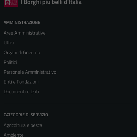
I Borghi più belli d'Italia
AMMINISTRAZIONE
Aree Amministrative
Tecnici
Uffici
Questi cookie
Organi di Governo
sono necessari
per il
Politici
funzionamento
Personale Amministrativo
del sito e non
Enti e Fondazioni
possono
essere
Documenti e Dati
disabilitati.
Questi cookie
non raccolgono
CATEGORIE DI SERVIZIO
informazioni
Agricoltura e pesca
personali.
Ambiente