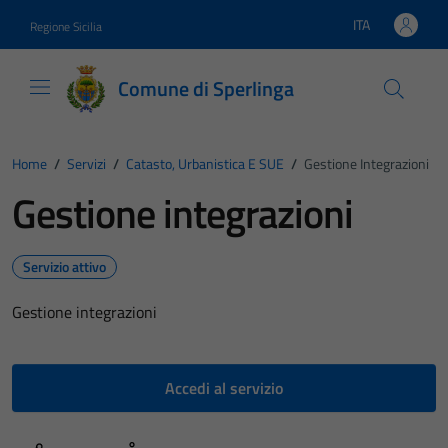
Vai ai contenuti
Vai al footer
ITA
Regione Sicilia
Lingua attiva:
Comune di Sperlinga
Home
/
Servizi
/
Catasto, Urbanistica E SUE
/
Gestione Integrazioni
Gestione integrazioni
Servizio attivo
Gestione integrazioni
Accedi al servizio