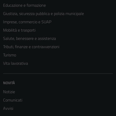
disabilitati.
Educazione e formazione
Questi cookie
Giustizia, sicurezza pubblica e polizia municipale
non raccolgono
informazioni
Imprese, commercio e SUAP
personali.
Mobilità e trasporti
Salute, benessere e assistenza
Tributi, finanze e contravvenzioni
Turismo
Vita lavorativa
NOVITÀ
Notizie
Comunicati
Avvisi