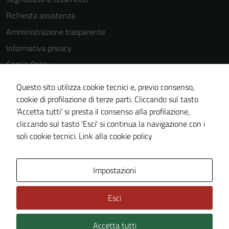
Richiesta assistenza
Amministrazione trasparente
Informativa privacy
Cookie Policy
Note legali
Questo sito utilizza cookie tecnici e, previo consenso,
Dichiarazione di accessibilità
cookie di profilazione di terze parti. Cliccando sul tasto
'Accetta tutti' si presta il consenso alla profilazione,
Obiettivi di accessibilità
cliccando sul tasto 'Esci' si continua la navigazione con i
Piano di miglioramento del sito
soli cookie tecnici.
Link alla cookie policy
Area Privata
Impostazioni
Esci
Accetta tutti
Credits: ©
Technical Design s.r.l.