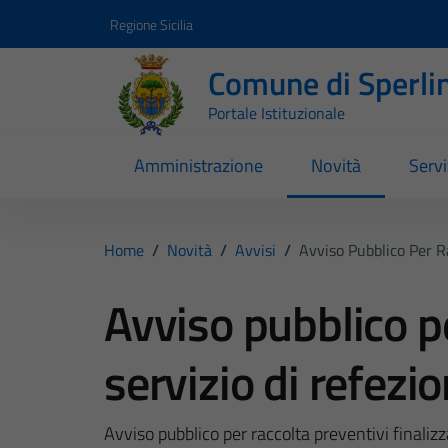
Vai ai contenuti
Vai al footer
Regione Sicilia
Comune di Sperli
Portale Istituzionale
Amministrazione
Novità
Servi
Home
/
Novità
/
Avvisi
/
Avviso Pubblico Per R
Avviso pubblico pe
servizio di refezi
Avviso pubblico per raccolta preventivi finaliz