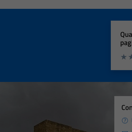
Qua
pag
Valut
Va
Con