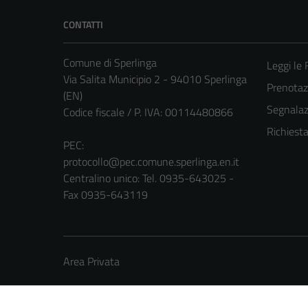
CONTATTI
Comune di Sperlinga
Leggi le
Via Salita Municipio 2 - 94010 Sperlinga
Prenota
(EN)
Segnalazi
Codice fiscale / P. IVA: 00114480866
Richiest
PEC:
protocollo@pec.comune.sperlinga.en.it
Centralino unico: Tel. 0935-643025 -
Fax 0935-643119
Area Privata