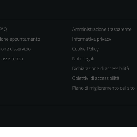
 FAQ
Amministrazione trasparente
zione appuntamento
Informativa privacy
one disservizio
Cookie Policy
a assistenza
Note legali
Dichiarazione di accessibilità
Tecnici
Questi cookie
Obiettivi di accessibilità
sono necessari
Piano di miglioramento del sito
per il
funzionamento
del sito e non
possono
essere
disabilitati.