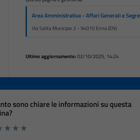
Area Amministrativa - Affari Generali e Segre
Via Salita Municipio 2 - 94010 Enna (EN)
Ultimo aggiornamento:
02/10/2025, 14:24
nto sono chiare le informazioni su questa
ina?
a 1 stelle su 5
luta 2 stelle su 5
Valuta 3 stelle su 5
Valuta 4 stelle su 5
Valuta 5 stelle su 5