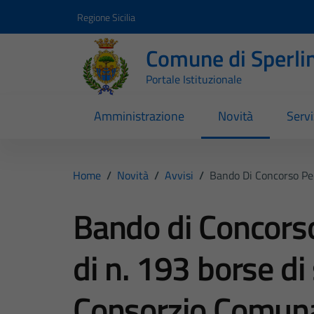
Vai ai contenuti
Vai al footer
Regione Sicilia
Comune di Sperli
Portale Istituzionale
Amministrazione
Novità
Servi
Home
/
Novità
/
Avvisi
/
Bando Di Concorso Per
Bando di Concorso
di n. 193 borse di
Consorzio Comuna