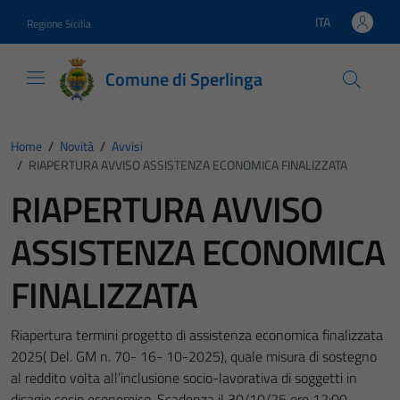
Vai ai contenuti
Vai al footer
ITA
Regione Sicilia
Lingua attiva:
Comune di Sperlinga
Home
/
Novità
/
Avvisi
/
RIAPERTURA AVVISO ASSISTENZA ECONOMICA FINALIZZATA
RIAPERTURA AVVISO
ASSISTENZA ECONOMICA
FINALIZZATA
Riapertura termini progetto di assistenza economica finalizzata
2025( Del. GM n. 70- 16- 10-2025), quale misura di sostegno
al reddito volta all’inclusione socio-lavorativa di soggetti in
disagio socio economico. Scadenza il 30/10/25 ore 12:00.