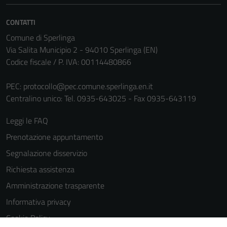
informazioni
personali.
CONTATTI
Comune di Sperlinga
Via Salita Municipio 2 - 94010 Sperlinga (EN)
Codice fiscale / P. IVA: 00114480866
PEC:
protocollo@pec.comune.sperlinga.en.it
Centralino unico: Tel. 0935-643025 - Fax 0935-643119
Leggi le FAQ
Prenotazione appuntamento
Segnalazione disservizio
Richiesta assistenza
Amministrazione trasparente
Informativa privacy
Cookie Policy