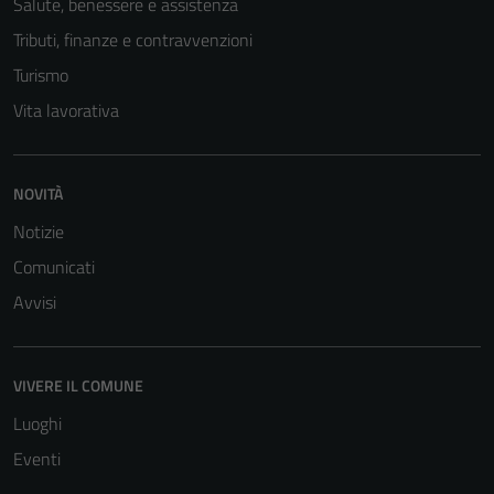
Salute, benessere e assistenza
Tributi, finanze e contravvenzioni
Turismo
Vita lavorativa
NOVITÀ
Tecnici
Notizie
Questi cookie
Comunicati
sono necessari
per il
Avvisi
funzionamento
del sito e non
possono
VIVERE IL COMUNE
essere
Luoghi
disabilitati.
Questi cookie
Eventi
non raccolgono