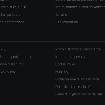
 urbanistica e SUE
Tributi, finanze e contravvenzion
e tempo libero
Turismo
ne e formazione
Vita lavorativa
 FAQ
Amministrazione trasparente
zione appuntamento
Informativa privacy
one disservizio
Cookie Policy
Tecnici
a assistenza
Note legali
Questi cookie
Dichiarazione di accessibilità
sono necessari
per il
Obiettivi di accessibilità
funzionamento
Piano di miglioramento del sito
del sito e non
possono