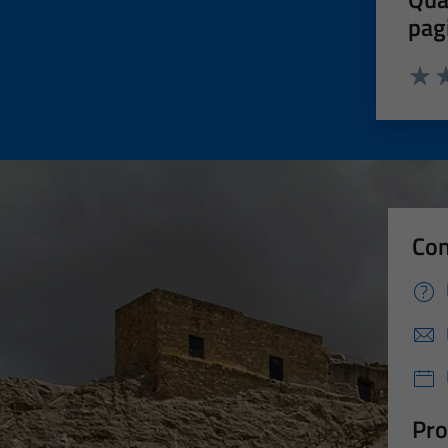
pag
Valut
Va
Con
Pro