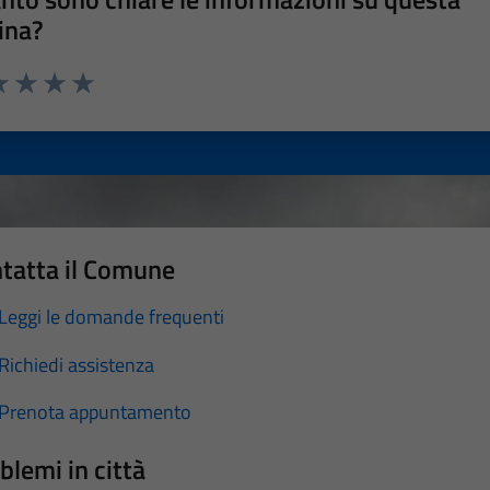
ina?
a 1 stelle su 5
luta 2 stelle su 5
Valuta 3 stelle su 5
Valuta 4 stelle su 5
Valuta 5 stelle su 5
tatta il Comune
Leggi le domande frequenti
Richiedi assistenza
Prenota appuntamento
blemi in città