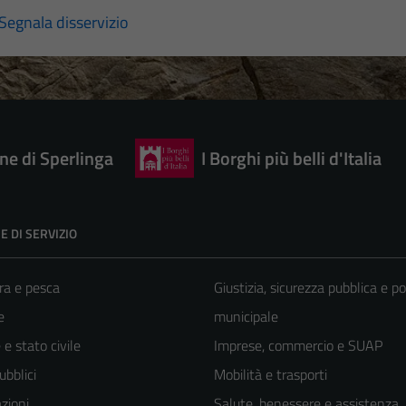
Segnala disservizio
e di Sperlinga
I Borghi più belli d'Italia
E DI SERVIZIO
ra e pesca
Giustizia, sicurezza pubblica e po
e
municipale
e stato civile
Imprese, commercio e SUAP
ubblici
Mobilità e trasporti
zioni
Salute, benessere e assistenza