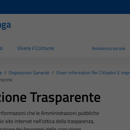
nga
zi
Vivere il Comune
Assistenza sociale
e
/
Disposizioni Generali
/
Oneri Informativi Per Cittadini E Imp
Imprese
ione Trasparente
 informazioni che le Amministrazioni pubbliche
o sito internet nell’ottica della trasparenza,
nzione dei fenomeni della corruzione