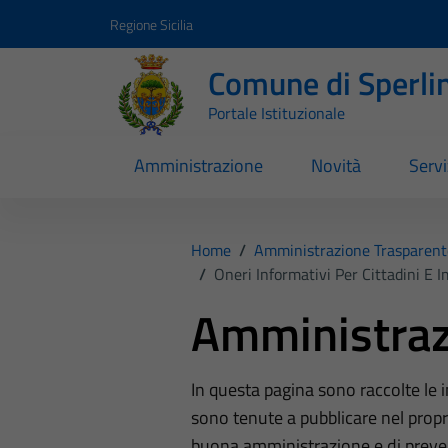
Vai ai contenuti
Vai al footer
Regione Sicilia
Comune di Sperli
Portale Istituzionale
Amministrazione
Novità
Servi
Home
/
Amministrazione Trasparent
/
Oneri Informativi Per Cittadini E 
Amministraz
In questa pagina sono raccolte le
sono tenute a pubblicare nel propri
buona amministrazione e di preve