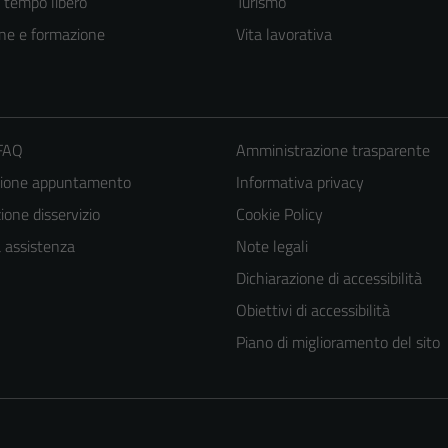
e tempo libero
Turismo
ne e formazione
Vita lavorativa
 FAQ
Amministrazione trasparente
zione appuntamento
Informativa privacy
one disservizio
Cookie Policy
a assistenza
Note legali
Tecnici
Dichiarazione di accessibilità
Questi cookie
sono necessari
Obiettivi di accessibilità
per il
Piano di miglioramento del sito
funzionamento
del sito e non
possono
essere