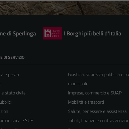
e di Sperlinga
I Borghi più belli d'Italia
E DI SERVIZIO
ra e pesca
Giustizia, sicurezza pubblica e po
e
municipale
e stato civile
Imprese, commercio e SUAP
ubblici
Mobilità e trasporti
zioni
Salute, benessere e assistenza
 urbanistica e SUE
Tributi, finanze e contravvenzion