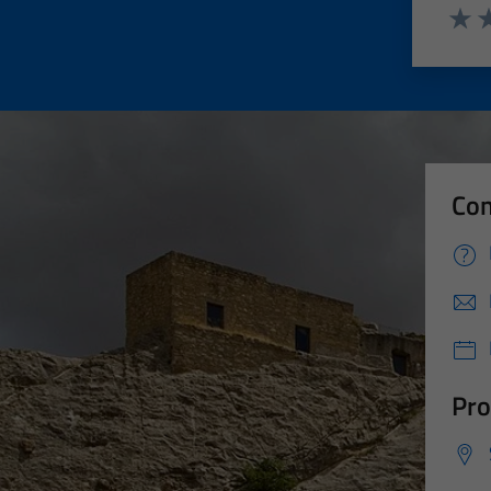
Valut
Va
Con
Pro