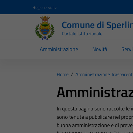
Vai ai contenuti
Vai al footer
Regione Sicilia
Comune di Sperli
Portale Istituzionale
Amministrazione
Novità
Servi
Home
/
Amministrazione Trasparent
Amministraz
In questa pagina sono raccolte le
sono tenute a pubblicare nel propri
buona amministrazione e di preve