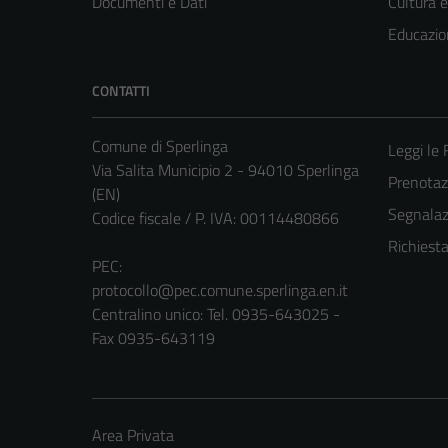
Documenti e Dati
Cultura 
Educazio
CONTATTI
Comune di Sperlinga
Leggi le
Via Salita Municipio 2 - 94010 Sperlinga
Prenota
(EN)
Segnalazi
Codice fiscale / P. IVA: 00114480866
Richiest
PEC:
protocollo@pec.comune.sperlinga.en.it
Centralino unico: Tel. 0935-643025 -
Fax 0935-643119
Area Privata