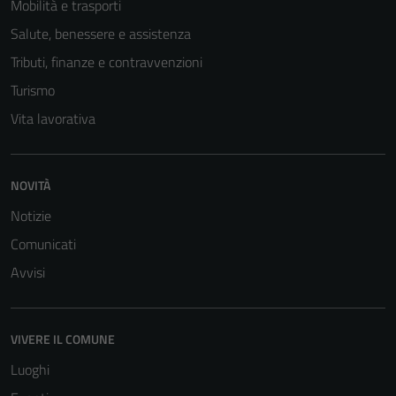
Mobilità e trasporti
Salute, benessere e assistenza
Tributi, finanze e contravvenzioni
Turismo
Vita lavorativa
Tecnici
NOVITÀ
Questi cookie
Notizie
sono necessari
Comunicati
per il
Avvisi
funzionamento
del sito e non
possono
essere
VIVERE IL COMUNE
disabilitati.
Luoghi
Questi cookie