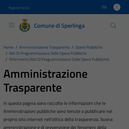
Vai ai contenuti
Vai al footer
ITA
Regione Sicilia
Lingua attiva:
Comune di Sperlinga
Home
/
Amministrazione Trasparente
/
Opere Pubbliche
/
Atti Di Programmazione Delle Opere Pubbliche
/
Riferimenti (Atti Di Programmazione Delle Opere Pubbliche)
Amministrazione
Trasparente
In questa pagina sono raccolte le informazioni che le
Amministrazioni pubbliche sono tenute a pubblicare nel
proprio sito internet nell’ottica della trasparenza, buona
amministrazione e di prevenzione dei fenomeni della