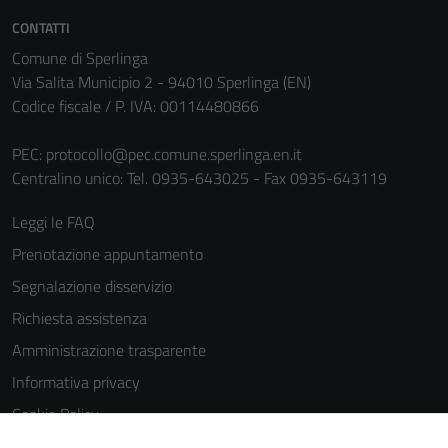
CONTATTI
Comune di Sperlinga
Via Salita Municipio 2 - 94010 Sperlinga (EN)
Codice fiscale / P. IVA: 00114480866
PEC:
protocollo@pec.comune.sperlinga.en.it
Centralino unico: Tel. 0935-643025 - Fax 0935-643119
Leggi le FAQ
Prenotazione appuntamento
Segnalazione disservizio
Richiesta assistenza
Amministrazione trasparente
Informativa privacy
Cookie Policy
Note legali