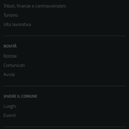
sono necessari
Tributi, finanze e contravvenzioni
per il
Turismo
funzionamento
del sito e non
Vita lavorativa
possono
essere
disabilitati.
NOVITÀ
Questi cookie
Notizie
non raccolgono
Comunicati
informazioni
personali.
Avvisi
VIVERE IL COMUNE
Luoghi
Eventi