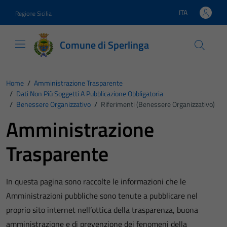
Vai ai contenuti
Vai al footer
ITA
Regione Sicilia
Lingua attiva:
Comune di Sperlinga
Home
/
Amministrazione Trasparente
/
Dati Non Più Soggetti A Pubblicazione Obbligatoria
/
Benessere Organizzativo
/
Riferimenti (Benessere Organizzativo)
Amministrazione
Trasparente
In questa pagina sono raccolte le informazioni che le
Amministrazioni pubbliche sono tenute a pubblicare nel
proprio sito internet nell’ottica della trasparenza, buona
amministrazione e di prevenzione dei fenomeni della