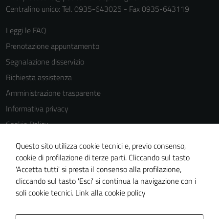
Centralino unico: Tel. 0935-643025 - Fax 0935-643119
Leggi le FAQ
Prenotazione appuntamento
Segnalazione disservizio
Richiesta assistenza
Amministrazione trasparente
Informativa privacy
Cookie Policy
Note legali
Questo sito utilizza cookie tecnici e, previo consenso,
Dichiarazione di accessibilità
cookie di profilazione di terze parti. Cliccando sul tasto
'Accetta tutti' si presta il consenso alla profilazione,
Obiettivi di accessibilità
cliccando sul tasto 'Esci' si continua la navigazione con i
Piano di miglioramento del sito
soli cookie tecnici.
Link alla cookie policy