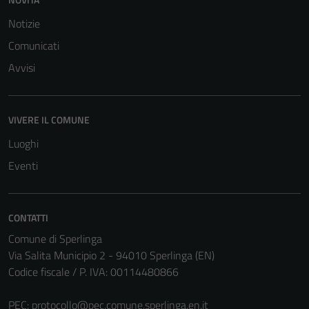
del sito e non
possono
Notizie
essere
Comunicati
disabilitati.
Avvisi
Questi cookie
non raccolgono
informazioni
personali.
VIVERE IL COMUNE
Luoghi
Eventi
CONTATTI
Comune di Sperlinga
Via Salita Municipio 2 - 94010 Sperlinga (EN)
Codice fiscale / P. IVA: 00114480866
PEC:
protocollo@pec.comune.sperlinga.en.it