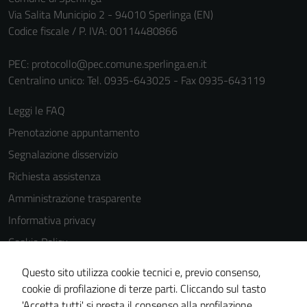
Via Salita Municipio 2 - 94010 Sperlinga (EN)
Codice fiscale / P. IVA: 00114480866
PEC:
protocollo@pec.comune.sperlinga.en.it
Centralino unico: Tel. 0935-643025 - Fax 0935-643119
Leggi le FAQ
Prenotazione appuntamento
Segnalazione disservizio
Richiesta assistenza
Amministrazione trasparente
Informativa privacy
Cookie Policy
Note legali
Questo sito utilizza cookie tecnici e, previo consenso,
Dichiarazione di accessibilità
cookie di profilazione di terze parti. Cliccando sul tasto
'Accetta tutti' si presta il consenso alla profilazione,