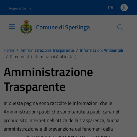
Vai ai contenuti
Vai al footer
ITA
Regione Sicilia
Lingua attiva:
Comune di Sperlinga
Home
/
Amministrazione Trasparente
/
Informazioni Ambientali
/
Riferimenti (informazioni Ambientali)
Amministrazione
Trasparente
In questa pagina sono raccolte le informazioni che le
Amministrazioni pubbliche sono tenute a pubblicare nel
proprio sito internet nell’ottica della trasparenza, buona
amministrazione e di prevenzione dei fenomeni della