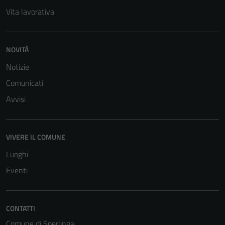
per il
Vita lavorativa
funzionamento
del sito e non
possono
NOVITÀ
essere
disabilitati.
Notizie
Questi cookie
Comunicati
non raccolgono
informazioni
Avvisi
personali.
VIVERE IL COMUNE
Luoghi
Eventi
CONTATTI
Comune di Sperlinga