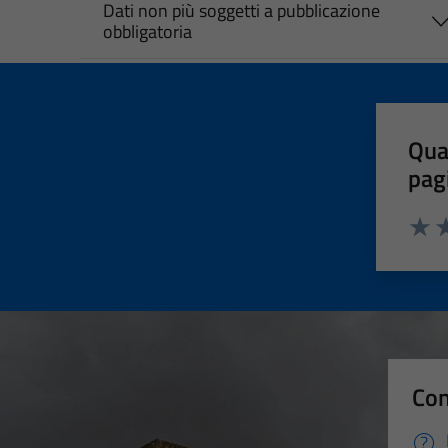
Dati non più soggetti a pubblicazione
obbligatoria
Qua
pag
Valut
Va
Con