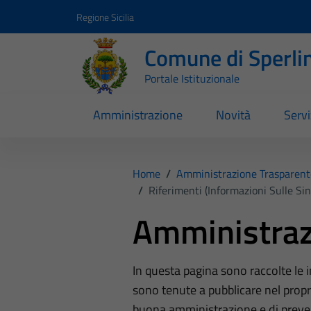
Vai ai contenuti
Vai al footer
Regione Sicilia
Comune di Sperli
Portale Istituzionale
Amministrazione
Novità
Servi
Home
/
Amministrazione Trasparent
/
Riferimenti (Informazioni Sulle Si
Amministraz
In questa pagina sono raccolte le
sono tenute a pubblicare nel propri
buona amministrazione e di preve