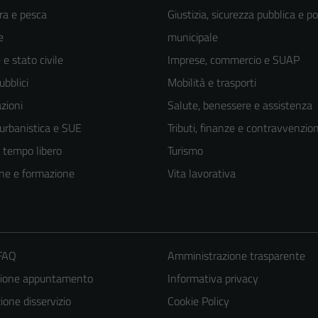
ra e pesca
Giustizia, sicurezza pubblica e po
e
municipale
e stato civile
Imprese, commercio e SUAP
ubblici
Mobilità e trasporti
zioni
Salute, benessere e assistenza
 urbanistica e SUE
Tributi, finanze e contravvenzion
e tempo libero
Turismo
ne e formazione
Vita lavorativa
Tecnici
 FAQ
Amministrazione trasparente
Questi cookie
zione appuntamento
Informativa privacy
sono necessari
one disservizio
Cookie Policy
per il