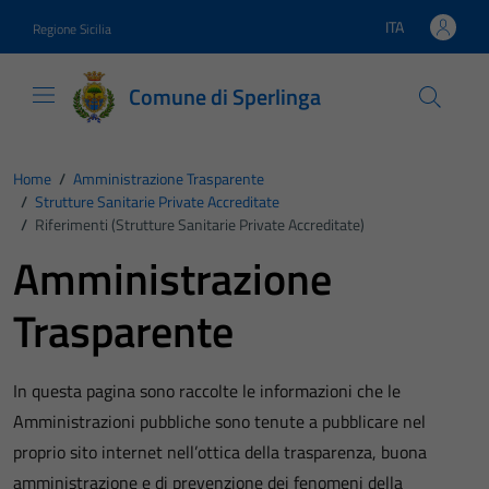
Vai ai contenuti
Vai al footer
ITA
Regione Sicilia
Lingua attiva:
Comune di Sperlinga
Home
/
Amministrazione Trasparente
/
Strutture Sanitarie Private Accreditate
/
Riferimenti (Strutture Sanitarie Private Accreditate)
Amministrazione
Trasparente
In questa pagina sono raccolte le informazioni che le
Amministrazioni pubbliche sono tenute a pubblicare nel
proprio sito internet nell’ottica della trasparenza, buona
amministrazione e di prevenzione dei fenomeni della