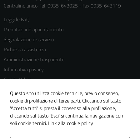
Centralino unico: Tel. 0935-643025 - Fax 0935-643119
Leggi le FAQ
Prenotazione appuntamento
Segnalazione disservizio
Richiesta assistenza
Amministrazione trasparente
Informativa privacy
Cookie Policy
Note legali
Questo sito utilizza cookie tecnici e, previo consenso,
Dichiarazione di accessibilità
cookie di profilazione di terze parti. Cliccando sul tasto
'Accetta tutti' si presta il consenso alla profilazione,
Obiettivi di accessibilità
cliccando sul tasto 'Esci' si continua la navigazione con i
Piano di miglioramento del sito
soli cookie tecnici.
Link alla cookie policy