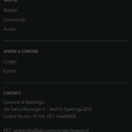
del sito e non
possono
Notizie
essere
Comunicati
disabilitati.
Avvisi
Questi cookie
non raccolgono
informazioni
personali.
VIVERE IL COMUNE
Luoghi
Eventi
CONTATTI
Comune di Sperlinga
Via Salita Municipio 2 - 94010 Sperlinga (EN)
Codice fiscale / P. IVA: 00114480866
PEC:
protocollo@pec.comune.sperlinga.en.it