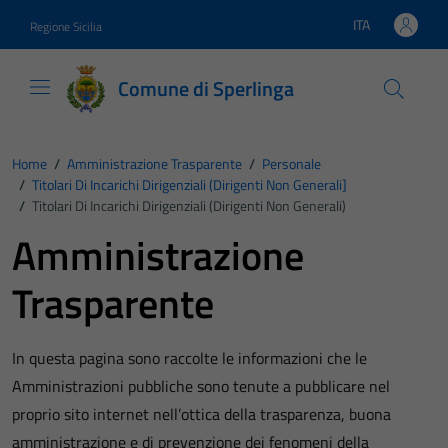
Vai ai contenuti
Vai al footer
ITA
Regione Sicilia
Lingua attiva:
Comune di Sperlinga
Home
/
Amministrazione Trasparente
/
Personale
/
Titolari Di Incarichi Dirigenziali (dirigenti Non Generali]
/
Titolari Di Incarichi Dirigenziali (dirigenti Non Generali)
Amministrazione
Trasparente
In questa pagina sono raccolte le informazioni che le
Amministrazioni pubbliche sono tenute a pubblicare nel
proprio sito internet nell’ottica della trasparenza, buona
amministrazione e di prevenzione dei fenomeni della