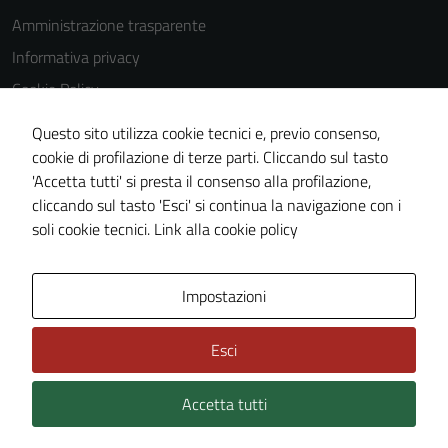
Amministrazione trasparente
Informativa privacy
Cookie Policy
Note legali
Questo sito utilizza cookie tecnici e, previo consenso,
Dichiarazione di accessibilità
cookie di profilazione di terze parti. Cliccando sul tasto
'Accetta tutti' si presta il consenso alla profilazione,
Obiettivi di accessibilità
cliccando sul tasto 'Esci' si continua la navigazione con i
Piano di miglioramento del sito
soli cookie tecnici.
Link alla cookie policy
Area Privata
Impostazioni
Esci
Accetta tutti
Credits: ©
Technical Design s.r.l.