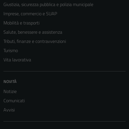
Giustizia, sicurezza pubblica e polizia municipale
Imprese, commercio e SUAP
Mobilità e trasporti
Salute, benessere e assistenza
Tributi, finanze e contravvenzioni
Turismo
Vita lavorativa
Tecnici
Questi cookie
NOVITÀ
sono necessari
Notizie
per il
funzionamento
Comunicati
del sito e non
Avvisi
possono
essere
disabilitati.