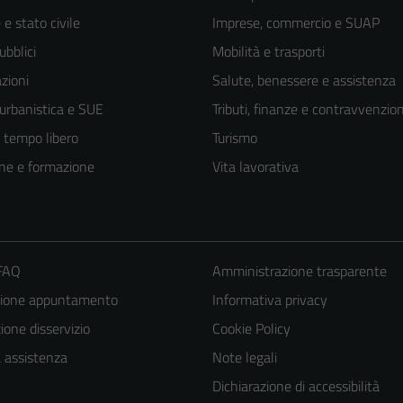
e stato civile
Imprese, commercio e SUAP
ubblici
Mobilità e trasporti
zioni
Salute, benessere e assistenza
 urbanistica e SUE
Tributi, finanze e contravvenzion
e tempo libero
Turismo
ne e formazione
Vita lavorativa
 FAQ
Amministrazione trasparente
Tecnici
zione appuntamento
Informativa privacy
Questi cookie
one disservizio
Cookie Policy
sono necessari
a assistenza
Note legali
per il
Dichiarazione di accessibilità
funzionamento