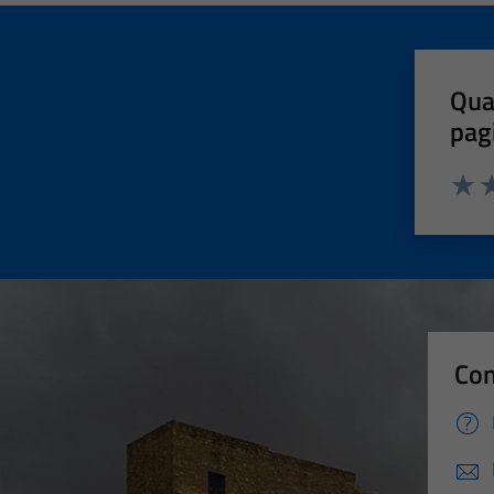
Qua
pag
Valut
Va
Con