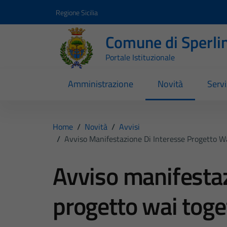
Vai ai contenuti
Vai al footer
Regione Sicilia
Comune di Sperli
Portale Istituzionale
Amministrazione
Novità
Servi
Home
/
Novità
/
Avvisi
/
Avviso Manifestazione Di Interesse Progetto 
Avviso manifestaz
progetto wai toge