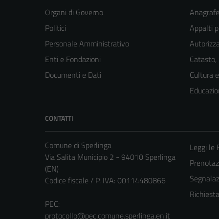
Organi di Governo
Anagrafe 
Politici
Appalti p
Personale Amministrativo
Autorizza
Enti e Fondazioni
Catasto,
Documenti e Dati
Cultura 
Educazio
CONTATTI
Comune di Sperlinga
Leggi le
Via Salita Municipio 2 - 94010 Sperlinga
Prenota
(EN)
Segnalazi
Codice fiscale / P. IVA: 00114480866
Richiest
PEC:
protocollo@pec.comune.sperlinga.en.it