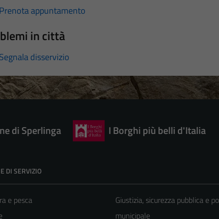
Prenota appuntamento
blemi in città
Segnala disservizio
e di Sperlinga
I Borghi più belli d'Italia
E DI SERVIZIO
ra e pesca
Giustizia, sicurezza pubblica e po
e
municipale