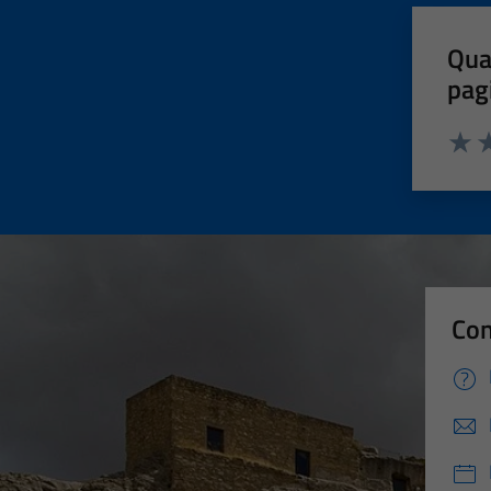
Qua
pag
Valut
Va
Con